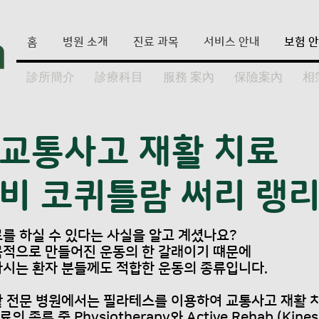
홈
병원 소개
진료 과목
서비스 안내
보험 
診所簡介
診療科目
服務 案內
保險案內
相
교통사고 재활 치료
나비 코퀴틀람 써리 랭
를 하실 수 있다는 사실을 알고 계셨나요?
목적으로 만들어진 운동의 한 갈래이기 떄문에
시는 환자 분들께도 적합한 운동의 종류입니다.
 전문 병원에서는 필라테스를 이용하여 교통사고 재활 
종류 중 Physiotherapy와 Active Rehab (Kines