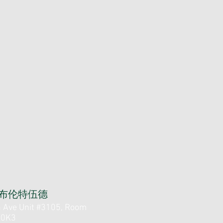
布伦特伍德
 Ave Unit #3105, Room
 0K3