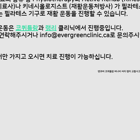
치료사)나 키네시올로지스트 (재활운동처방사) 가 필라테
는 필라테스 기구로 재활 운동을 진행할 수 있습니다.
 운동은
코퀴틀람
과
랭리
클리닉에서 진행중입니다.
에 연락해주시거나
info@evergreenclinic.ca
로 문의주시
 넘버만 가지고 오시면 치료 진행이 가능하십니다.
밴쿠버 코퀴틀람 버나비 써리 랭리 교통사