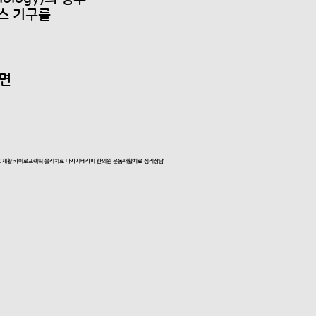
스 기구를
면
고 재활 카이로프랙틱 물리치료 마사지테라피 한의원 운동재활치료 심리상담