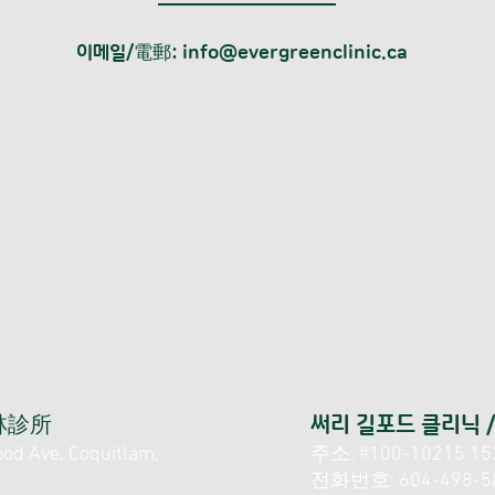
이메일/電郵:
info@evergreenclinic.ca
貴林診所
써리 길포드 클리닉 
d Ave, Coquitlam,
주소: #100-10215 152a
전화번호: 604-498-5