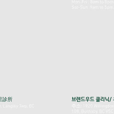
Mon-Fri : 8am to 8pm
Sat-Sun: 9am to 5pm
素里診所
브렌드우드 클리닉/
 Langley Twp, BC
주소: 1920 Willingdon
108, Burnaby, BC V5C