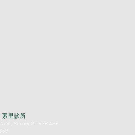
/ 素里診所
 St, Surrey, BC V3R 4H6
859