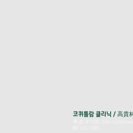
코퀴틀람 클리닉 / 高
주소: #100C-504 Cottonwoo
BC V3J 2R5