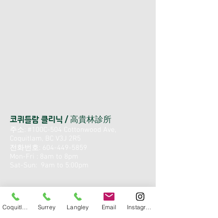
코퀴틀람 클리닉 / 高貴林診所
주소: #100C-504 Cottonwood Ave,
Coquitlam, BC V3J 2R5
전화번호:
604-449-5859
Mon-Fri : 8am to 8pm
Sat-Sun: 9am to 5:00pm
Coquitlam
Surrey
Langley
Email
Instagram