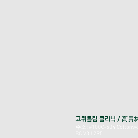
코퀴틀람 클리닉 / 高
주소: #100C-504 Cottonwoo
BC V3J 2R5