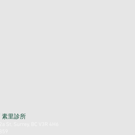
/ 素里診所
 St, Surrey, BC V3R 4H6
859