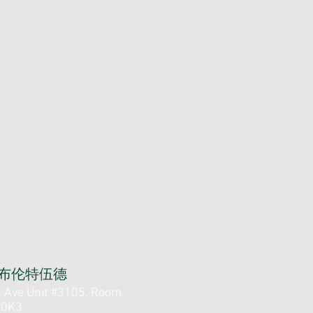
布伦特伍德
 Ave Unit #3105, Room
 0K3