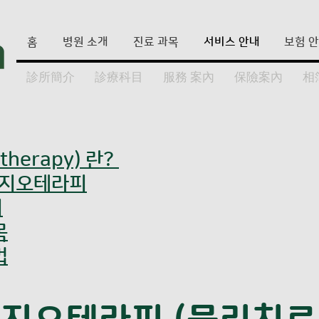
홈
병원 소개
진료 과목
서비스 안내
보험 
診所簡介
診療科目
服務 案內
保險案內
相
herapy) 란?
피지오테라피
피
목
법