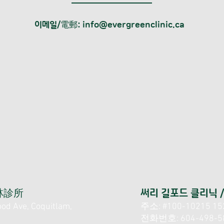
이메일/電郵:
info@evergreenclinic.ca
貴林診所
써리 길포드 클리닉 
d Ave, Coquitlam,
주소: #100-10215 152a
전화번호: 604-498-5