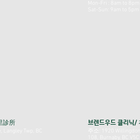
Mon-Fri : 8am to 8pm
Sat-Sun: 9am to 5pm
素里診所
브렌드우드 클리닉/
 Langley Twp, BC
주소: 1920 Willingdon
108, Burnaby, BC V5C