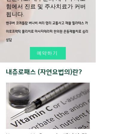
험에서 진료 및 주사치료가 커버
됩니다.
밴쿠버 코퀴틀람 버나비 써리 랭리 교통사고 재활 필라테스 카
이로프랙틱 물리치료 마사지테라피 한의원 운동재활치료 심리
상담
예약하기
내츄로패스 (자연요법의)란?