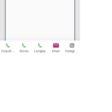
치료 원하시는 클리닉
Coquitlam
Surrey
Langley
Email
Instagram
연락 받으실 수 있는 시간
I agree to the terms & conditions &
subscribe to Evergreen's Newsletter
보내기/傳送